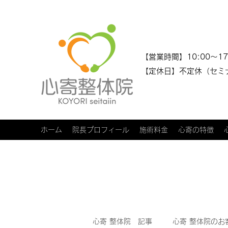
​​【営業時間】10:00～17
【定休日】不定休（セミ
ホーム
院長プロフィール
施術料金
心寄の特徴
心寄 整体院 記事
心寄 整体院のお