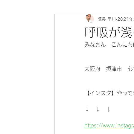
院長 早川
2021
心寄 整体院 健康教室～身体のソ
呼吸が浅
みなさん　こんにちは(
大阪府　摂津市　心
【インスタ】やってま
↓　↓　↓
https://www.insta