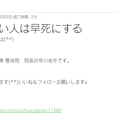
年2月2日
読了時間: 2分
ムリエ～
い人は早死にする
^^) 
寄 整体院　院長の早川祐平です。
す(^^)いいね＆フォローお願いします♪
gram.com/yuhukufamily1188/