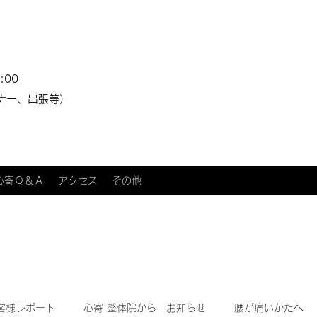
:00
ナー、出張等）
心寄Ｑ＆Ａ
アクセス
その他
客様レポート
心寄 整体院から お知らせ
腰が痛いかたへ