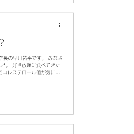
？
 院長の早川祐平です。 みなさ
ど。 好き放題に食べてきた
でコレステロール値が気にな
医療機関で高脂血症と診断さ
でしょう。...