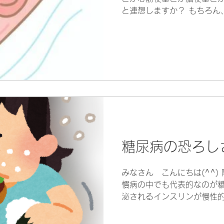
と連想しますか？ もちろん
えど、おおまかに捉えて考
たいていの人は、暴飲暴食
つきます。...
糖尿病の恐ろし
みなさん こんにちは(^^)
慣病の中でも代表的なのが糖
泌されるインスリンが慢性的
ンスリンは血液の中の糖分
ー源として使われるのを手助