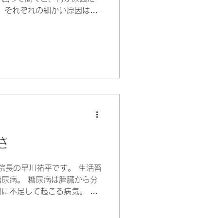
、それぞれの細かい原因は違
えてみるとどうでしょうか。
や運動不足ではないかと思い
さ
 院長の早川祐平です。 生活習
尿病。 糖尿病は膵臓から分
に不足して起こる病気。 イ
を細胞に送り込み、エネルギ
けしています。...