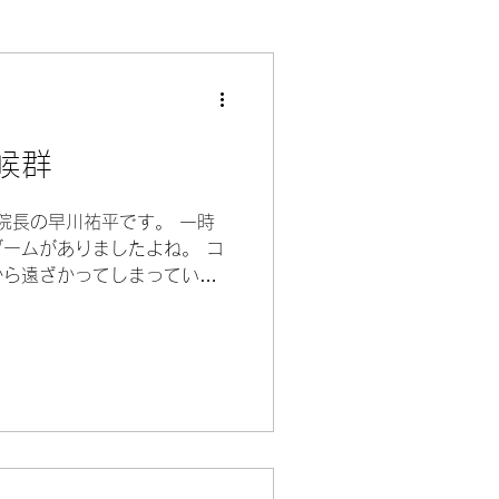
候群
 院長の早川祐平です。 一時
ームがありましたよね。 コ
から遠ざかってしまっていた
めているようです。 健康意
はとても良いことだと思いま