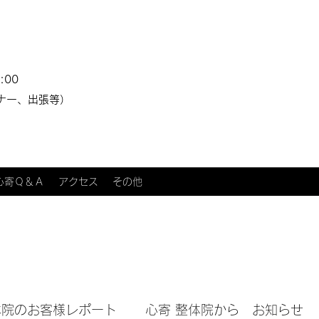
:00
ナー、出張等）
心寄Ｑ＆Ａ
アクセス
その他
体院のお客様レポート
心寄 整体院から お知らせ