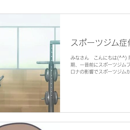
身体のソムリエ～
スポーツジム症
みなさん こんにちは(^^)
期、一昔前にスポーツジムブ
ロナの影響でスポーツジム
人も、またぼちぼち再開し始
識、美意識を高く持つこと
す。...