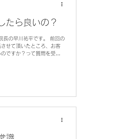
したら良いの？
 院長の早川祐平です。 前回の
話させて頂いたところ、お客
いのですか？って質問を受け
その方個人には返答させて頂
られました。...
常識