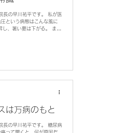
 院長の早川祐平です。 私が医
血圧という病態はこんな風に
昇し、暑い夏は下がる。 ま
くなる。 さらに運動をした
すよ、と。...
スは万病のもと
 院長の早川祐平です。 糖尿病
か癌って聞くと、何が原因だ