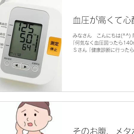
血圧が高くて心
みなさん こんにちは(^^)
｢何気なく血圧図ったら140
Ｓさん ｢健康診断に行った
処方されました｣ 血圧が高
は多いです。...
そのお腹、メタ