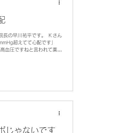
配
 院長の早川祐平です。 Ｋさん
mmHg超えてて心配です」
ら高血圧ですねと言われて薬が
いという現象に不安を覚える人
ボじゃないです