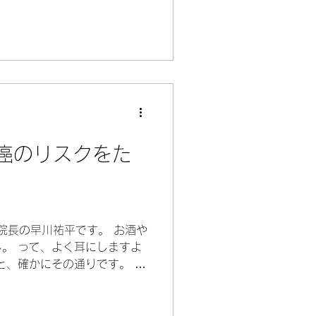
癌のリスクをた
 院長の早川祐平です。 お酒や
。 って、よく耳にしますよ
と、確かにその通りです。 私
様々な医療ニュースをチェッ