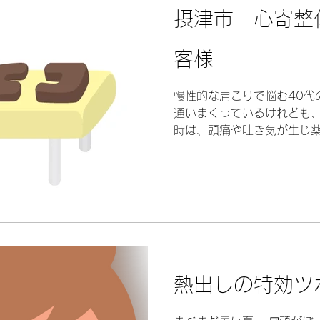
摂津市 心寄整
客様
慢性的な肩こりで悩む40代
通いまくっているけれども、
時は、頭痛や吐き気が生じ薬
知り合いの紹介で当院へご来
う諦めています。とりあえ
してもらえれ...
熱出しの特効ツ