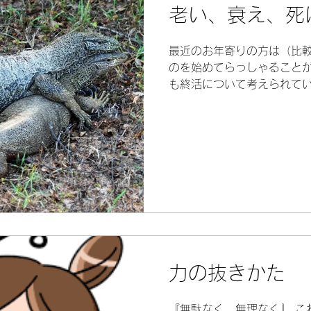
老い、衰え、死
最近のお年寄りの方は（比
のを始めてらっしゃることが
も終活について考えられて
方が非常に多く、色々とお
ります そんな中、私自身は
とが多くあったことか...
力の抜きかた
『無駄なく、無理なく』 こ