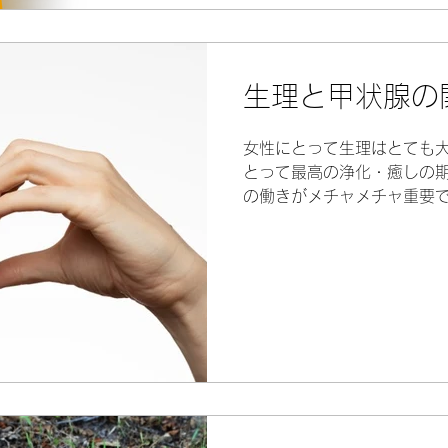
生理と甲状腺の
女性にとって生理はとても大
とって最高の浄化・癒しの
の働きがメチャメチャ重要で
方にとっては更年期を浄化
同じことが言えます...