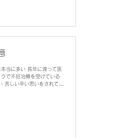
チンで薬が処方されてまた服
意
本当に多い 長年に渡って医
ックで不妊治療を受けている
い 苦しい辛い思いをされてお
不妊治療はホルモン療法等、
ぶものが多く金額も割高とな