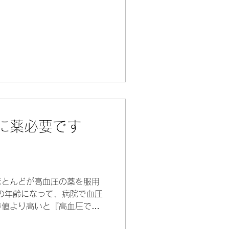
ります。...
に薬必要です
ほとんどが高血圧の薬を服用
の年齢になって、病院で血圧
準値より高いと『高血圧です
始まります 毎月、薬がなく