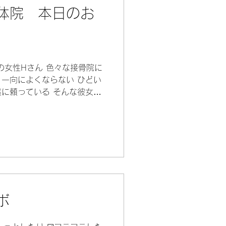
体院 本日のお
の女性Hさん 色々な接骨院に
一向によくならない ひどい
に頼っている そんな彼女が
院された お話を伺うと 『も
ずマッサージで少しでも楽に
ボ