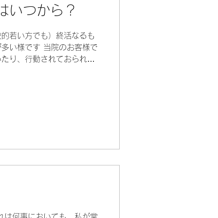
はいつから？
較的若い方でも）終活なるも
多い様です 当院のお客様で
いたり、行動されておられる
話しを聞かせて頂く機会があ
職業柄、人の生死に関わるこ
れは何事においても、私が常