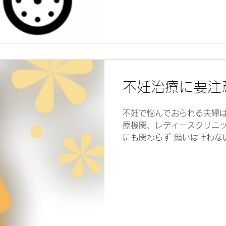
なったら診察へ行き、ルー
用する...
不妊治療に要注
不妊で悩んでおられる夫婦は
療機関、レディースクリニ
にも関わらず 願いは叶わな
られるご夫婦は本当に多い 
将来的に身体に悪影響が及
る...