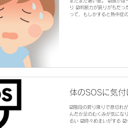
まだまだ暑い夏。 ☑頭がぼ
り ☑判断力が鈍りがちだっ
って、もしかすると熱中症
(*_*) そんな時は、早め
を補給したり、室内温度を
少し気を付...
体のSOSに気付
☑階段の昇り降りで息切れが
んだか足のむくみが気になり
るい ☑時々めまいがする 
に胃がもたれる などなど。