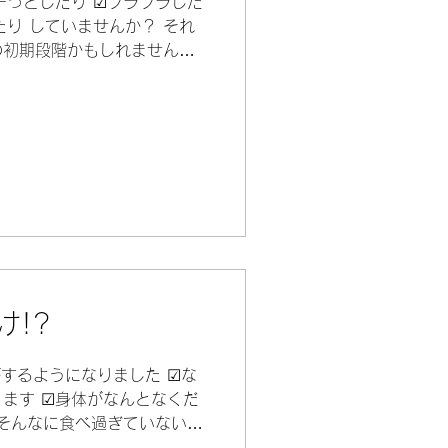
ーっとしたり ☑フラフラした
たり していませんか？ それ
の初期段階かもしれません
の対処が大切です。 十分な水分
快適な状態に設定するなど、
け!?
するようになりました ☑な
ます ☑身体がなんとなくだ
☑そんなに食べ過ぎていないの
 これらは、もしかすると様々