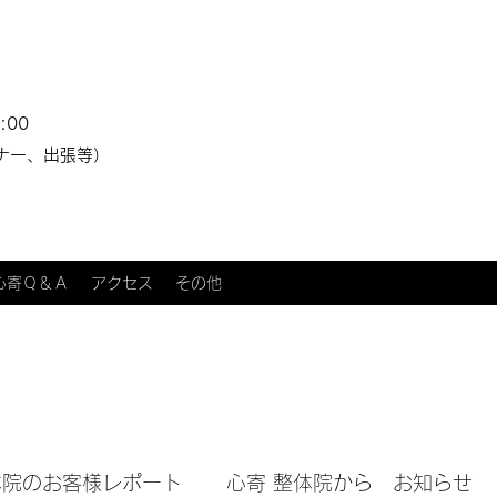
:00
ナー、出張等）
心寄Ｑ＆Ａ
アクセス
その他
体院のお客様レポート
心寄 整体院から お知らせ