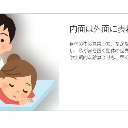
身体のソムリエ～
内面は外面に表
身体の中の異常って、なかな
し、私が身を置く整体の世
や定期的な診察よりも、早
ことが多々あります。 つい
術中に『膵臓』の異変に気
密検査を薦めたところ...