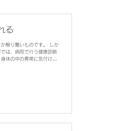
れる
か解り難いものです。 しか
界では、病院で行う健康診断
く身体の中の異常に気付ける
最近でも、当院のお客様で施
付き、すぐに医療機関での精