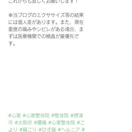
これからも宜しくお願いします！
※当ブログのエクササイズ等の結果
には個人差があります。また、現在
重度の痛みやシビレがある場合、ま
ずは医療機関での精査が最優先で
す。
#心寄
#心寄整体院
#整体院
#摂津
市
#大阪府
#腰痛
#心寄整体院
#こ
より
#肩こり
#ひざ痛
#ヘルニア
#