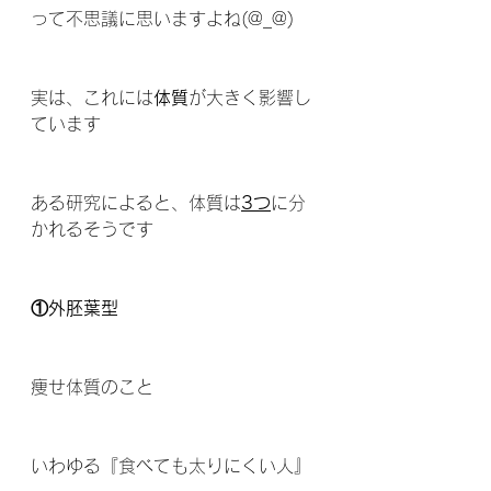
って不思議に思いますよね(@_@)
実は、これには
体質
が大きく影響し
ています
ある研究によると、体質は
3つ
に分
かれるそうです
①外胚葉型
痩せ体質のこと
いわゆる『食べても太りにくい人』