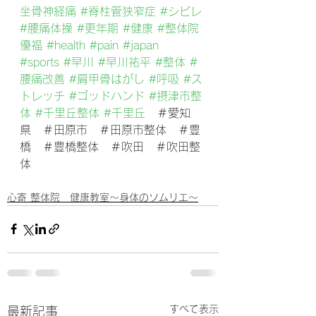
坐骨神経痛
#脊柱管狭窄症
#シビレ
#腰痛体操
#更年期
#健康
#整体院
優福
#health
#pain
#japan
#sports
#早川
#早川祐平
#整体
#
腰痛改善
#肩甲骨はがし
#呼吸
#ス
トレッチ
#ゴッドハンド
#摂津市整
体
#千里丘整体
#千里丘
　＃愛知
県　＃田原市　＃田原市整体　＃豊
橋　＃豊橋整体　＃吹田　＃吹田整
体
心寄 整体院 健康教室～身体のソムリエ～
すべて表示
最新記事