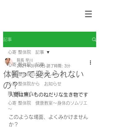
記事
心寄 整体院 記事
院長 早川
心寄 整体院 記事
2021年3月16日
読了時間: 3分
体質って変えられない
心寄 整体院のお客様レポート
の？
心寄 整体院から お知らせ
腰が痛いかたへ
人間は無いものねだりな生き物です
心寄 整体院 健康教室～身体のソムリエ
～
このような場面、よくみかけません
か？