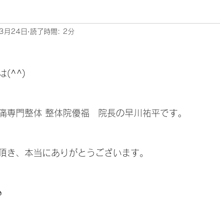
3月24日
読了時間: 2分
ムリエ～
^^) 
痛専門整体 整体院優福　院長の早川祐平です。
頂き、本当にありがとうございます。
♪