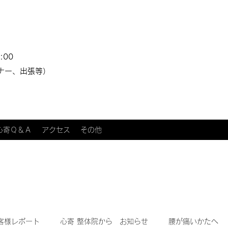
:00
ナー、出張等）
心寄Ｑ＆Ａ
アクセス
その他
客様レポート
心寄 整体院から お知らせ
腰が痛いかたへ