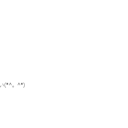
*^。^*)