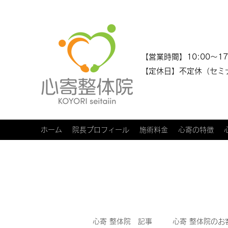
​​【営業時間】10:00～17
【定休日】不定休（セミ
ホーム
院長プロフィール
施術料金
心寄の特徴
心寄 整体院 記事
心寄 整体院のお