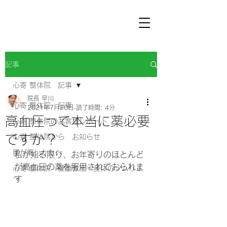
記事
心寄 整体院 記事
院長 早川
心寄 整体院 記事
2021年7月20日
読了時間: 4分
高血圧って本当に薬必要
心寄 整体院のお客様レポート
ですか？
心寄 整体院から お知らせ
腰が痛いかたへ
私が知る限り、お年寄りのほとんど
が高血圧の薬を服用されておられま
心寄 整体院 健康教室～身体のソムリエ
～
す