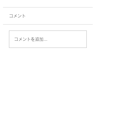
コメント
高血圧、最近の常識
やっぱりストレス
コメントを追加…
病のもと