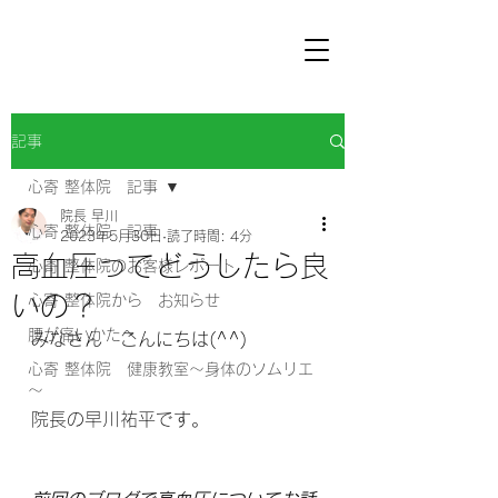
記事
心寄 整体院 記事
院長 早川
心寄 整体院 記事
2023年5月30日
読了時間: 4分
高血圧ってどうしたら良
心寄 整体院のお客様レポート
いの？
心寄 整体院から お知らせ
腰が痛いかたへ
みなさん　こんにちは(^^) 
心寄 整体院 健康教室～身体のソムリエ
～
院長の早川祐平です。