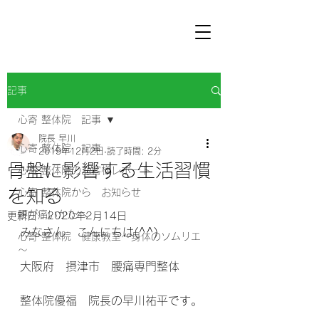
記事
心寄 整体院 記事
院長 早川
心寄 整体院 記事
2019年12月2日
読了時間: 2分
骨盤に影響する生活習慣
心寄 整体院のお客様レポート
を知る
心寄 整体院から お知らせ
腰が痛いかたへ
更新日：
2020年2月14日
みなさん　こんにちは(^^) 
心寄 整体院 健康教室～身体のソムリエ
～
大阪府　摂津市　腰痛専門整体 
整体院優福　院長の早川祐平です。