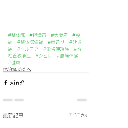
#整体院
#摂津市
#大阪府
#腰
痛
#整体院優福
#肩こり
#ひざ
痛
#ヘルニア
#坐骨神経痛
#脊
柱管狭窄症
#シビレ
#腰痛体操
#健康
腰が痛いかたへ
すべて表示
最新記事