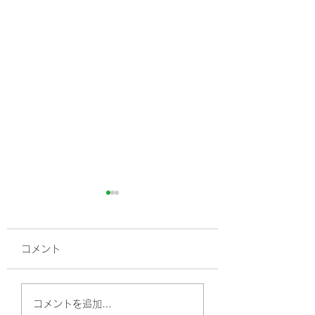
コメント
腰痛と寝返りの関係性
寝起き腰痛で苦し
コメントを追加…