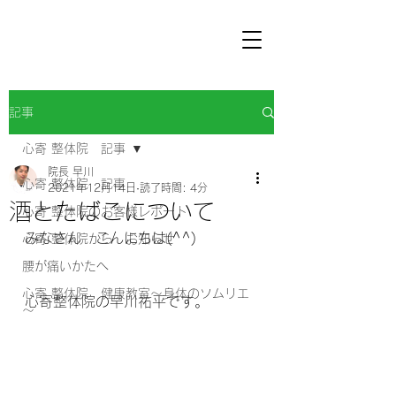
記事
心寄 整体院 記事
院長 早川
心寄 整体院 記事
2021年12月14日
読了時間: 4分
酒とたばこについて
心寄 整体院のお客様レポート
みなさん　こんにちは(^^) 
心寄 整体院から お知らせ
腰が痛いかたへ
心寄 整体院 健康教室～身体のソムリエ
心寄整体院の早川祐平です。
～