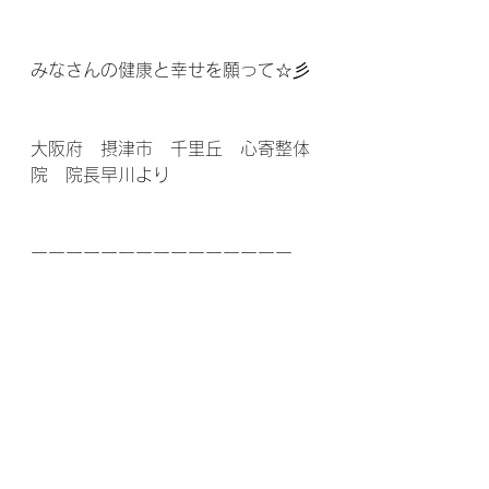
みなさんの健康と幸せを願って☆彡
大阪府　摂津市　千里丘　心寄整体
院　院長早川より
ーーーーーーーーーーーーーーー