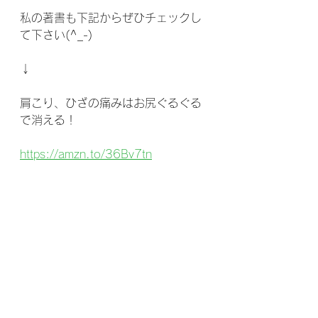
私の著書も下記からぜひチェックし
て下さい(^_-)
↓
肩こり、ひざの痛みはお尻ぐるぐる
で消える！
https://amzn.to/36Bv7tn