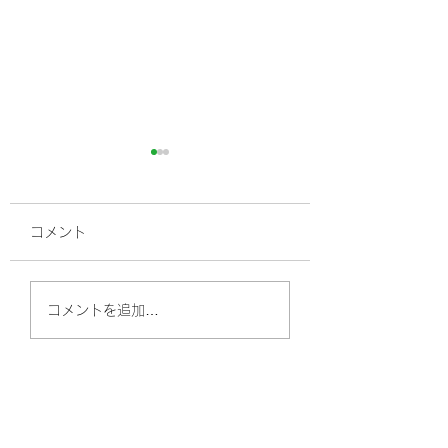
コメント
腰痛と寝返りの関係性
寝起き腰痛で苦し
コメントを追加…
いためには