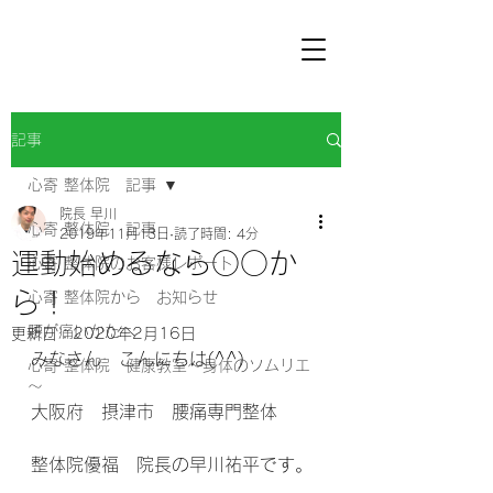
記事
心寄 整体院 記事
院長 早川
心寄 整体院 記事
2019年11月13日
読了時間: 4分
運動始めるなら○○か
心寄 整体院のお客様レポート
ら！
心寄 整体院から お知らせ
腰が痛いかたへ
更新日：
2020年2月16日
みなさん　こんにちは(^^) 
心寄 整体院 健康教室～身体のソムリエ
～
大阪府　摂津市　腰痛専門整体 
整体院優福　院長の早川祐平です。 