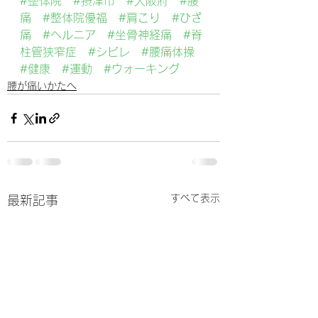
#整体院
#摂津市
#大阪府
#腰
痛
#整体院優福
#肩こり
#ひざ
痛
#ヘルニア
#坐骨神経痛
#脊
柱管狭窄症
#シビレ
#腰痛体操
#健康
#運動
#ウォーキング
腰が痛いかたへ
すべて表示
最新記事