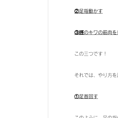
②足指動かす
③脛のキワの筋肉を
この三つです！
それでは、やり方を
①足首回す
このように、足の指