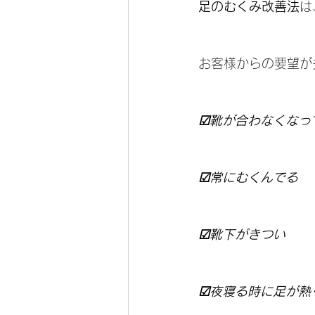
足のむくみ改善法
は
お客様からの要望が
☑靴が合わなくなっ
☑常にむくんでる
☑靴下がきつい
☑夜寝る時に足が熱