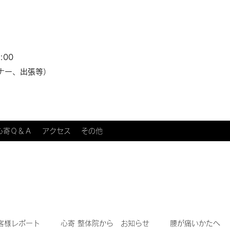
:00
ナー、出張等）
心寄Ｑ＆Ａ
アクセス
その他
客様レポート
心寄 整体院から お知らせ
腰が痛いかたへ