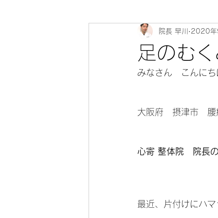
院長 早川
2020年
心寄 整体院 健康教室～身体のソ
足のむく
みなさん　こんにちは(
大阪府　摂津市　腰
心寄 整体院　院長
最近、片付けにハマっ