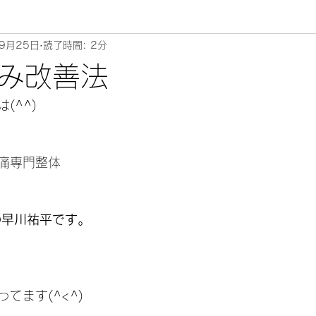
9月25日
読了時間: 2分
ムリエ～
み改善法
^^) 
痛専門整体 
の早川祐平です。
てます(^<^)