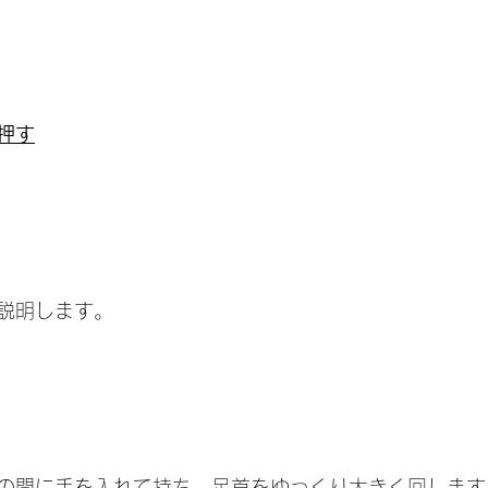
押す
説明します。
の間に手を入れて持ち、足首をゆっくり大きく回します