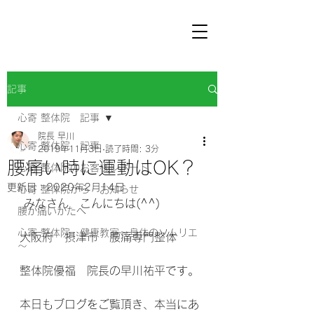
記事
心寄 整体院 記事
院長 早川
心寄 整体院 記事
2019年11月3日
読了時間: 3分
腰痛い時に運動はOK？
心寄 整体院のお客様レポート
更新日：
2020年2月14日
心寄 整体院から お知らせ
 みなさん　こんにちは(^^)
腰が痛いかたへ
心寄 整体院 健康教室～身体のソムリエ
大阪府　摂津市　腰痛専門整体
～
整体院優福　院長の早川祐平です。
本日もブログをご覧頂き、本当にあ