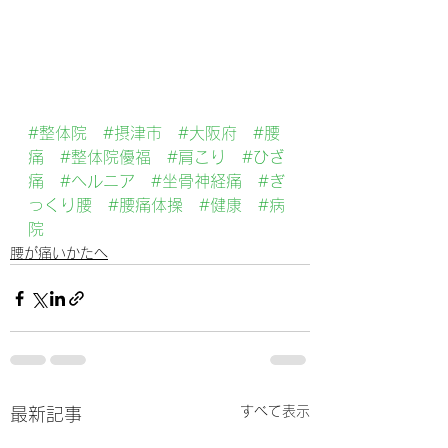
#整体院
#摂津市
#大阪府
#腰
痛
#整体院優福
#肩こり
#ひざ
痛
#ヘルニア
#坐骨神経痛
#ぎ
っくり腰
#腰痛体操
#健康
#病
院
腰が痛いかたへ
すべて表示
最新記事