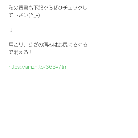
私の著書も下記からぜひチェックし
て下さい(^_-)
↓
肩こり、ひざの痛みはお尻ぐるぐる
で消える！
https://amzn.to/36Bv7tn