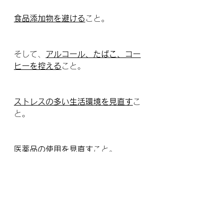
食品添加物を避ける
こと。
そして、
アルコール、たばこ、コー
ヒーを控える
こと。
ストレスの多い生活環境を見直す
こ
と。
医薬品の使用を見直す
こと。
紫外線を避ける
こと。
不必要にレントゲンや電磁波を浴び