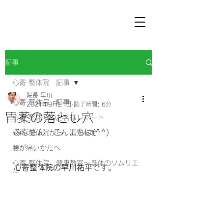
記事
心寄 整体院 記事
院長 早川
心寄 整体院 記事
2021年9月21日
読了時間: 6分
胃薬の落とし穴
心寄 整体院のお客様レポート
みなさん　こんにちは(^^) 
心寄 整体院から お知らせ
腰が痛いかたへ
心寄 整体院 健康教室～身体のソムリエ
心寄整体院の早川祐平
です。
～