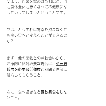
つまり、胃薬を飲めば飲むほど、胃
も身体全体も悪くなって不健康にな
っていってしまうということです。
では、どうすれば胃薬を飲まなくて
も良い胃へと変えることができるの
か?
まず、他の薬物との兼ね合いから、
治療的に絶対必要な場合は、
必要最
低限を必要最低頻度と期間
で
医師に
処方してもらうこと。
次に、食べ過ぎなど
暴飲暴食
をしな
い
こと。