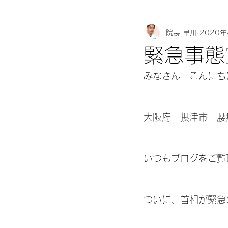
院長 早川
2020
心寄 整体院 健康教室～身体のソ
緊急事態
みなさん　こんにちは(
大阪府　摂津市　腰
いつもブログをご覧
ついに、首相が緊急事