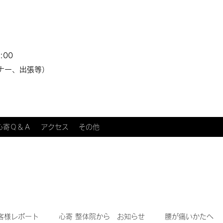
:00
ナー、出張等）
心寄Ｑ＆Ａ
アクセス
その他
客様レポート
心寄 整体院から お知らせ
腰が痛いかたへ