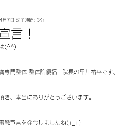
年4月7日
読了時間: 3分
ムリエ～
宣言！
^^) 
痛専門整体 整体院優福　院長の早川祐平です。
頂き、本当にありがとうございます。
態宣言を発令しましたね(+_+)