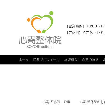
​​【営業時間】10:00～17
【定休日】不定休（セミ
ホーム
院長プロフィール
施術料金
心寄の特徴
心寄 整体院 記事
心寄 整体院のお