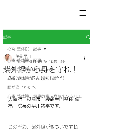
記事
心寄 整体院 記事
院長 早川
心寄 整体院 記事
2020年8月15日
読了時間: 4分
紫外線から身を守れ！
心寄 整体院のお客様レポート
みなさん　こんにちは(^^) 
心寄 整体院から お知らせ
腰が痛いかたへ
心寄 整体院 健康教室～身体のソムリエ
大阪府　摂津市　腰痛専門整体 優
～
福　院長の早川祐平です。
この季節、紫外線がきついですね