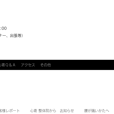
:00
ナー、出張等）
心寄Ｑ＆Ａ
アクセス
その他
客様レポート
心寄 整体院から お知らせ
腰が痛いかたへ