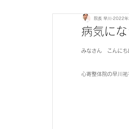
院長 早川
2022
心寄 整体院 健康教室～身体のソ
病気にな
みなさん　こんにちは(
心寄整体院の早川祐