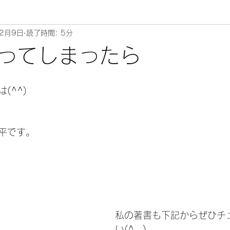
年2月9日
読了時間: 5分
ムリエ～
ってしまったら
^^) 
平です。
私の著書も下記からぜひチ
い(^_-)