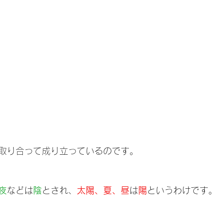
取り合って成り立っているのです。
夜
などは
陰
とされ、
太陽、夏、昼
は
陽
というわけです。