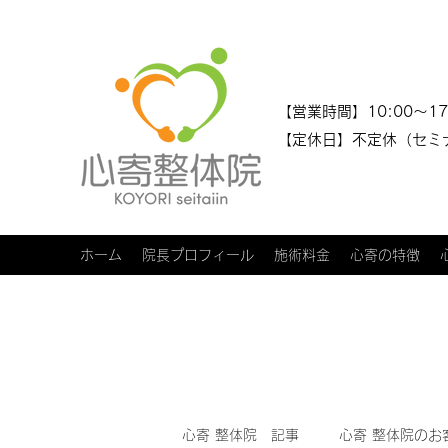
​​【営業時間】10:00～17
【定休日】不定休（セミ
ホーム
院長プロフィール
施術料金
心寄の特徴
心寄 整体院 記事
心寄 整体院のお