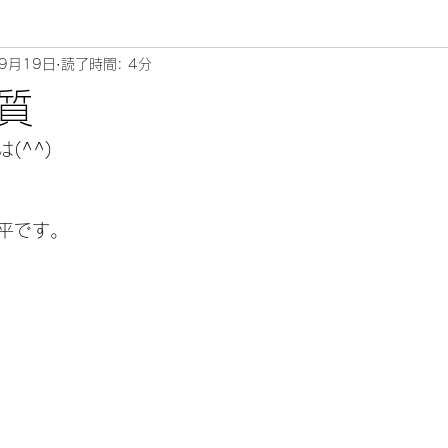
9月19日
読了時間: 4分
ムリエ～
質
^^) 
平です。