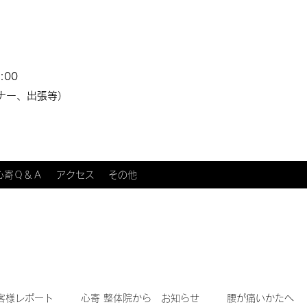
:00
ナー、出張等）
心寄Ｑ＆Ａ
アクセス
その他
客様レポート
心寄 整体院から お知らせ
腰が痛いかたへ