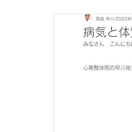
院長 早川
2022年
心寄 整体院 健康教室～身体のソ
病気と体
みなさん　こんにちは(
心寄整体院の早川祐