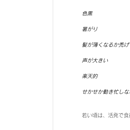
色黒
暑がり
髪が薄くなるか禿げ
声が大きい
楽天的
せかせか動き忙しな
若い頃は、活発で食