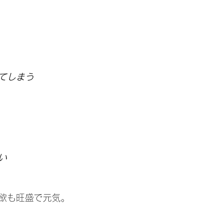
てしまう
い
欲も旺盛で元気。