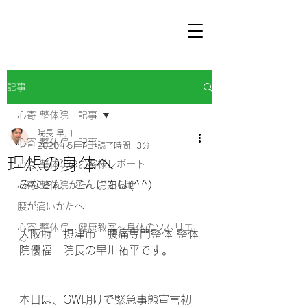
記事
心寄 整体院 記事
院長 早川
心寄 整体院 記事
2020年5月7日
読了時間: 3分
理想の身体へ
心寄 整体院のお客様レポート
みなさん　こんにちは(^^) 
心寄 整体院から お知らせ
腰が痛いかたへ
心寄 整体院 健康教室～身体のソムリエ
大阪府　摂津市　腰痛専門整体 整体
～
院優福　院長の早川祐平です。
本日は、GW明けで緊急事態宣言初