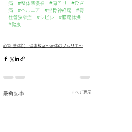
痛
#整体院優福
#肩こり
#ひざ
痛
#ヘルニア
#坐骨神経痛
#脊
柱管狭窄症
#シビレ
#腰痛体操
#健康
心寄 整体院 健康教室～身体のソムリエ～
すべて表示
最新記事