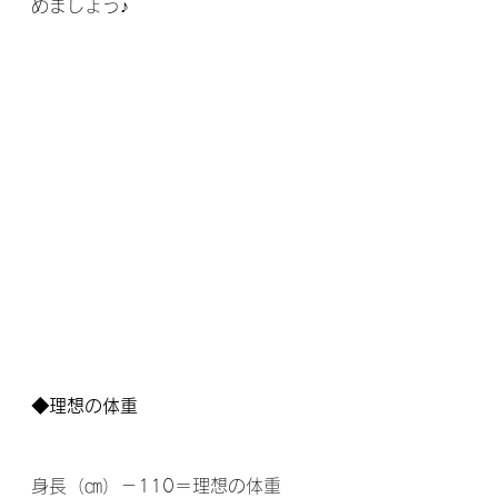
めましょう♪
◆理想の体重
身長（㎝）－110＝理想の体重