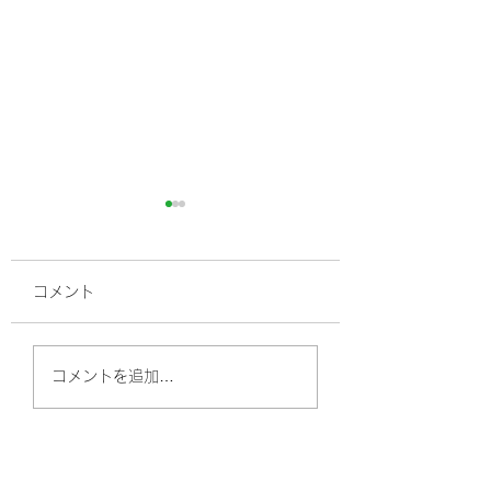
コメント
高血圧、最近の常
高血圧ってどうしたら
コメントを追加…
良いの？