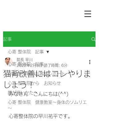
記事
心寄 整体院 記事
院長 早川
心寄 整体院 記事
2022年2月3日
読了時間: 6分
猫背改善にはコレやりま
心寄 整体院のお客様レポート
しょう！
心寄 整体院から お知らせ
腰が痛いかたへ
みなさん　こんにちは(^^) 
心寄 整体院 健康教室～身体のソムリエ
～
心寄整体院の早川祐平です。