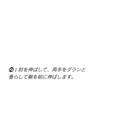
②︰肘を伸ばして、両手をダランと
垂らして腕を前に伸ばします。