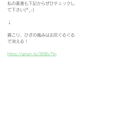
私の著書も下記からぜひチェックし
て下さい(^_-)
↓
肩こり、ひざの痛みはお尻ぐるぐる
で消える！
https://amzn.to/36Bv7tn