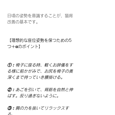
日頃の姿勢を意識することが、猫背
改善の基本です。
【理想的な座位姿勢を保つための5
つ＋αのポイント】
①︰椅子に座る時、軽くお辞儀をす
る様に前かがみで、お尻を椅子の奥
深くまで持っていき腰掛ける。
②︰あごを引いて、背筋を自然と伸
ばす。反り過ぎないように。
③︰肩の力を抜いてリラックスす
る。