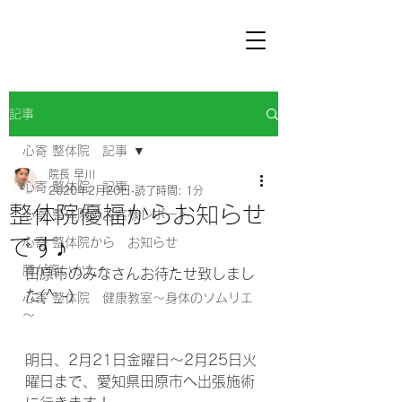
記事
心寄 整体院 記事
院長 早川
心寄 整体院 記事
2020年2月20日
読了時間: 1分
整体院優福からお知らせ
心寄 整体院のお客様レポート
です♪
心寄 整体院から お知らせ
腰が痛いかたへ
田原市のみなさんお待たせ致しまし
た(^_-)
心寄 整体院 健康教室～身体のソムリエ
～
明日、2月21日金曜日～2月25日火
曜日まで、愛知県田原市へ出張施術