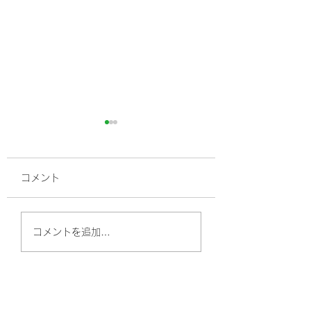
コメント
錆びた物は口にす
それ、長期間使い続け
コメントを追加…
るのは危険