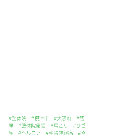
#整体院
#摂津市
#大阪府
#腰
痛
#整体院優福
#肩こり
#ひざ
痛
#ヘルニア
#坐骨神経痛
#脊