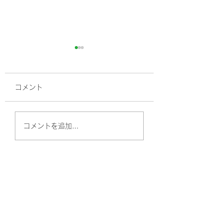
コメント
病気になってしまった
【ガン治療と本気
コメントを追加…
ら
き合うために】