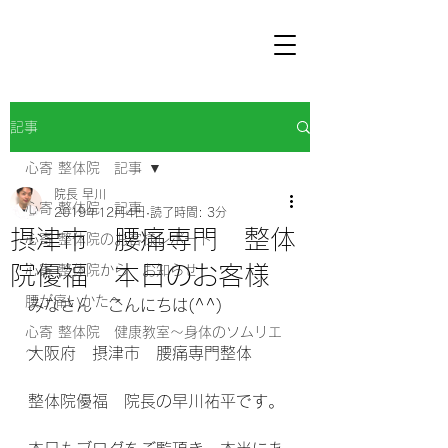
記事
心寄 整体院 記事
院長 早川
心寄 整体院 記事
2019年12月4日
読了時間: 3分
摂津市 腰痛専門 整体
心寄 整体院のお客様レポート
院優福 本日のお客様
心寄 整体院から お知らせ
腰が痛いかたへ
みなさん　こんにちは(^^) 
心寄 整体院 健康教室～身体のソムリエ
～
大阪府　摂津市　腰痛専門整体 
整体院優福　院長の早川祐平です。