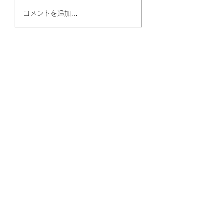
病気になってしまった
【ガン治療と本気
コメントを追加…
ら
き合うために】