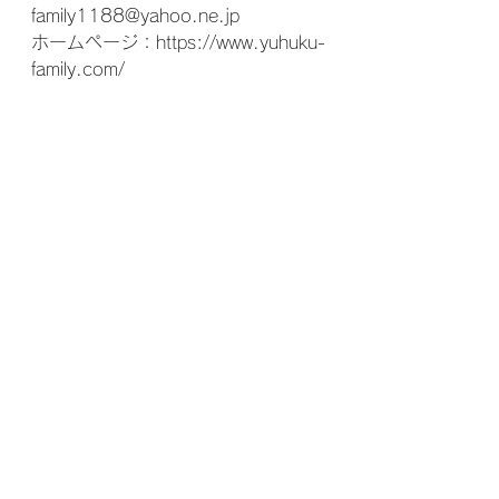
family1188@yahoo.ne.jp 
ホームページ：https://www.yuhuku-
family.com/  