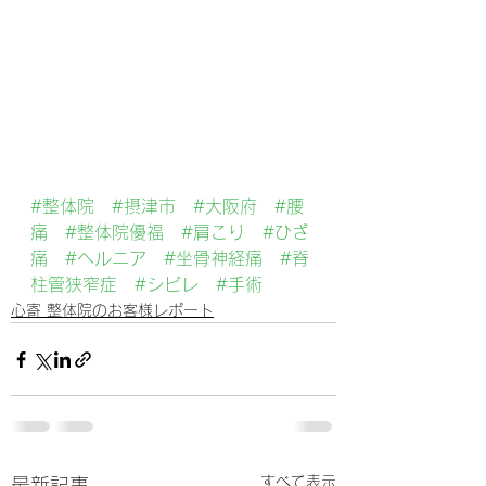
#整体院
#摂津市
#大阪府
#腰
痛
#整体院優福
#肩こり
#ひざ
痛
#ヘルニア
#坐骨神経痛
#脊
柱管狭窄症
#シビレ
#手術
心寄 整体院のお客様レポート
すべて表示
最新記事