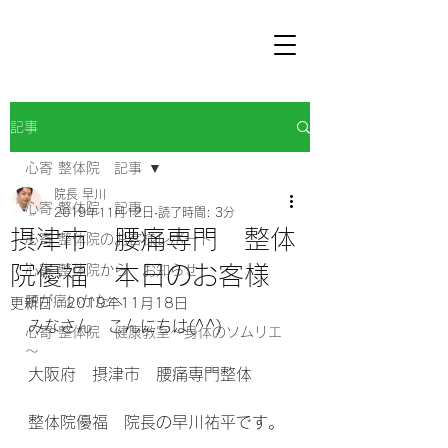
記事
心寄 整体院 記事
院長 早川
心寄 整体院 記事
2019年11月12日
読了時間: 3分
摂津市 腰痛専門 整体
心寄 整体院のお客様レポート
院優福 本日のお客様
心寄 整体院から お知らせ
腰が痛いかたへ
更新日：
2019年11月18日
みなさん　こんにちは(^^)
心寄 整体院 健康教室～身体のソムリエ
～
大阪府　摂津市　腰痛専門整体 
整体院優福　院長の早川祐平です。 