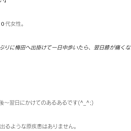
い】
７０代女性。
ぶりに梅田へ出掛けて一日中歩いたら、翌日膝が痛くな
～翌日にかけてのあるあるです(^_^;)
みが出るような原疾患はありません。