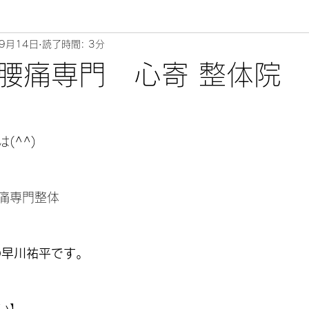
9月14日
読了時間: 3分
ムリエ～
腰痛専門 心寄 整体院
^^) 
痛専門整体 
の早川祐平です。