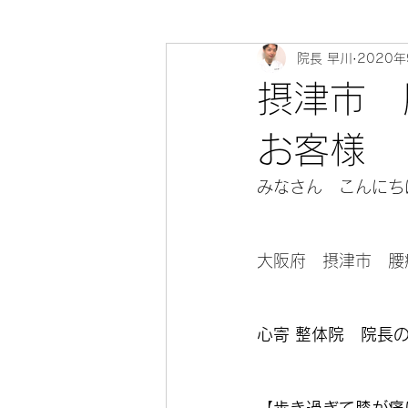
院長 早川
2020年
心寄 整体院 健康教室～身体のソ
摂津市 
お客様
みなさん　こんにちは(
大阪府　摂津市　腰
心寄 整体院　院長