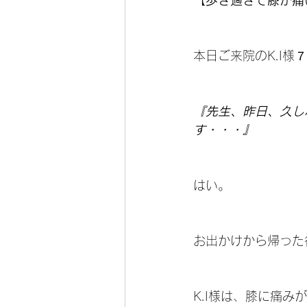
【歩き過ぎて膝が痛
本日ご来院のK.I様
『先生、昨日、久し
す・・・』
はい。
お出かけから帰った後
K.I様は、膝に痛