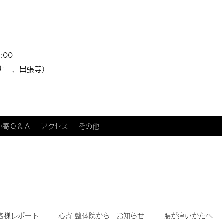
:00
ナー、出張等）
心寄Ｑ＆Ａ
アクセス
その他
客様レポート
心寄 整体院から お知らせ
腰が痛いかたへ