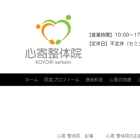
​​【営業時間】10:00～17
【定休日】不定休（セミ
ホーム
院長プロフィール
施術料金
心寄の特徴
心寄 整体院 記事
心寄 整体院のお