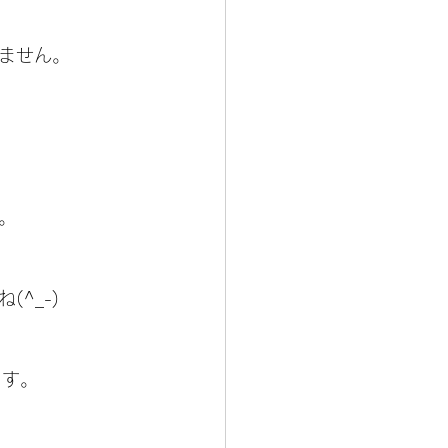
ません。
。
^_-)
ます。