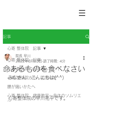
記事
心寄 整体院 記事
院長 早川
心寄 整体院 記事
2022年8月23日
読了時間: 4分
命あるものを食べなさい
心寄 整体院のお客様レポート
みなさん　こんにちは(^^) 
心寄 整体院から お知らせ
腰が痛いかたへ
心寄 整体院 健康教室～身体のソムリエ
心寄整体院の早川祐平です。
～