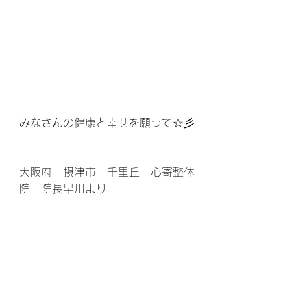
みなさんの健康と幸せを願って☆彡
大阪府　摂津市　千里丘　心寄整体
院　院長早川より
ーーーーーーーーーーーーーーー