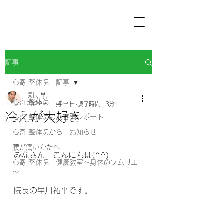
記事
心寄 整体院 記事
院長 早川
心寄 整体院 記事
2022年11月14日
読了時間: 3分
冷えが大好き
心寄 整体院のお客様レポート
心寄 整体院から お知らせ
腰が痛いかたへ
みなさん　こんにちは(^^) 
心寄 整体院 健康教室～身体のソムリエ
～
院長の早川祐平です。