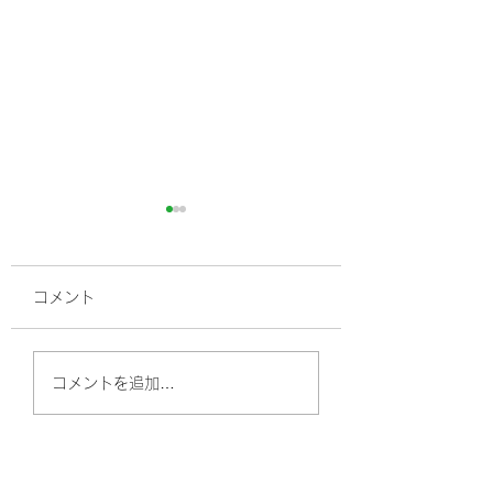
コメント
高血圧、最近の常
高血圧ってどうしたら
コメントを追加…
良いの？