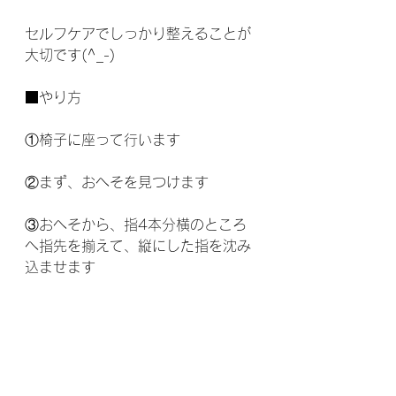
セルフケアでしっかり整えることが
大切です(^_-)
■やり方
①椅子に座って行います
②まず、おへそを見つけます
③おへそから、指4本分横のところ
へ指先を揃えて、縦にした指を沈み
込ませます