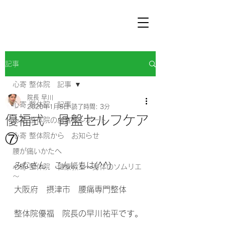
記事
心寄 整体院 記事
院長 早川
心寄 整体院 記事
2020年1月8日
読了時間: 3分
優福式 骨盤セルフケア
心寄 整体院のお客様レポート
⑦
心寄 整体院から お知らせ
腰が痛いかたへ
みなさん　こんにちは(^^) 
心寄 整体院 健康教室～身体のソムリエ
～
大阪府　摂津市　腰痛専門整体 
整体院優福　院長の早川祐平です。