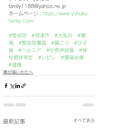
family1188@yahoo.ne.jp
ホームページ：
https://www.yuhuku-
family.com/
#整体院
#摂津市
#大阪府
#腰
痛
#整体院優福
#肩こり
#ひざ
痛
#ヘルニア
#坐骨神経痛
#脊
柱管狭窄症
#シビレ
#腰痛体操
#健康
腰が痛いかたへ
すべて表示
最新記事