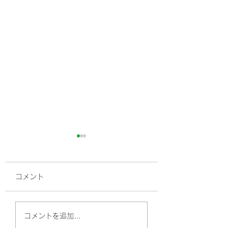
コメント
腰痛と寝返りの関係性
寝起き腰痛で苦し
コメントを追加…