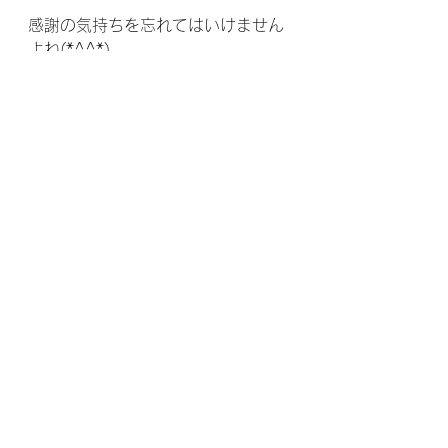
感謝の気持ちを忘れてはいけません
よね(*^^*)
その言葉と気持ちに加えて、次回の
記事では頑張るママさんの疲れを癒
す、パパさんにやって頂きたいツボ
をご紹介させて頂きます！
おたのしみに(^O^)／
みなさんの健康と幸せを願って☆
整体院優福　院長より