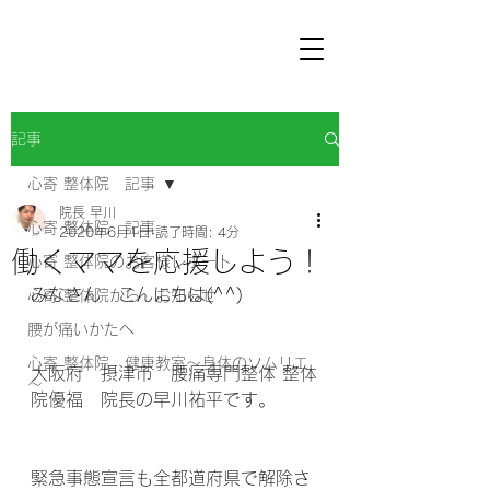
記事
心寄 整体院 記事
院長 早川
心寄 整体院 記事
2020年6月1日
読了時間: 4分
働くママを応援しよう！
心寄 整体院のお客様レポート
みなさん　こんにちは(^^) 
心寄 整体院から お知らせ
腰が痛いかたへ
心寄 整体院 健康教室～身体のソムリエ
大阪府　摂津市　腰痛専門整体 整体
～
院優福　院長の早川祐平です。
緊急事態宣言も全都道府県で解除さ