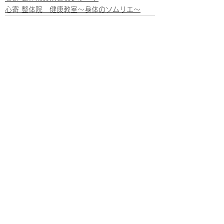
心寄 整体院 健康教室～身体のソムリエ～
すべて表示
最新記事