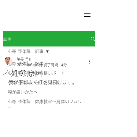
記事
心寄 整体院 記事
院長 早川
心寄 整体院 記事
2021年6月8日
読了時間: 4分
不妊の原因
心寄 整体院のお客様レポート
我が家はよく虹を見掛けます。
心寄 整体院から お知らせ
腰が痛いかたへ
心寄 整体院 健康教室～身体のソムリエ
～