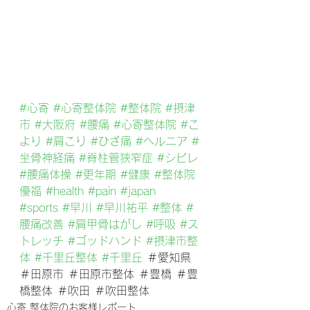
#心寄
#心寄整体院
#整体院
#摂津
市
#大阪府
#腰痛
#心寄整体院
#こ
より
#肩こり
#ひざ痛
#ヘルニア
#
坐骨神経痛
#脊柱管狭窄症
#シビレ
#腰痛体操
#更年期
#健康
#整体院
優福
#health
#pain
#japan
#sports
#早川
#早川祐平
#整体
#
腰痛改善
#肩甲骨はがし
#呼吸
#ス
トレッチ
#ゴッドハンド
#摂津市整
体
#千里丘整体
#千里丘
 ＃愛知県 
＃田原市 ＃田原市整体 ＃豊橋 ＃豊
橋整体 ＃吹田 ＃吹田整体
心寄 整体院のお客様レポート