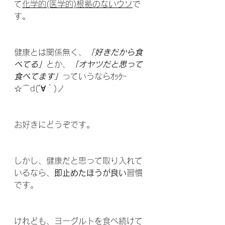
て
化学的(医学的)根拠のないウソ
で
す。
健康とは関係無く、
「好きだから食
べてる」
とか、
「オヤツだと思って
食べてます」
っていうならｵｯｹｰ
☆⌒d(´∀｀)ノ
お好きにどうぞです。
しかし、健康だと思って取り入れて
いるなら、
即止めたほうが良い
習慣
です。
けれども、ヨーグルトを食べ続けて