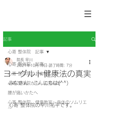
記事
心寄 整体院 記事
院長 早川
心寄 整体院 記事
2021年10月19日
読了時間: 7分
ヨーグルト健康法の真実
心寄 整体院のお客様レポート
みなさん　こんにちは(^^) 
心寄 整体院から お知らせ
腰が痛いかたへ
心寄 整体院 健康教室～身体のソムリエ
心寄 整体院の早川祐平です。
～