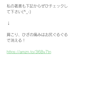
私の著書も下記からぜひチェックし
て下さい(^_-)
↓
肩こり、ひざの痛みはお尻ぐるぐる
で消える！
https://amzn.to/36Bv7tn