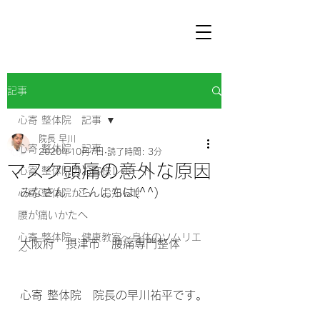
記事
心寄 整体院 記事
院長 早川
心寄 整体院 記事
2020年10月7日
読了時間: 3分
マスク頭痛の意外な原因
心寄 整体院のお客様レポート
みなさん　こんにちは(^^) 
心寄 整体院から お知らせ
腰が痛いかたへ
心寄 整体院 健康教室～身体のソムリエ
大阪府　摂津市　腰痛専門整体 
～
心寄 整体院　院長の早川祐平です。