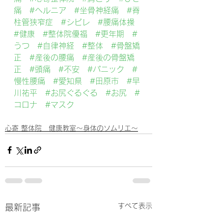
痛
#ヘルニア
#坐骨神経痛
#脊
柱管狭窄症
#シビレ
#腰痛体操
#健康
#整体院優福
#更年期
#
うつ
#自律神経
#整体
#骨盤矯
正
#産後の腰痛
#産後の骨盤矯
正
#頭痛
#不安
#パニック
#
慢性腰痛
#愛知県
#田原市
#早
川祐平
#お尻ぐるぐる
#お尻
#
コロナ
#マスク
心寄 整体院 健康教室～身体のソムリエ～
すべて表示
最新記事