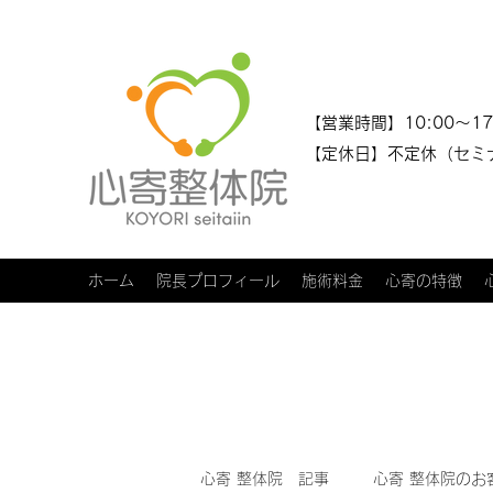
​​【営業時間】10:00～17
【定休日】不定休（セミ
ホーム
院長プロフィール
施術料金
心寄の特徴
心寄 整体院 記事
心寄 整体院のお