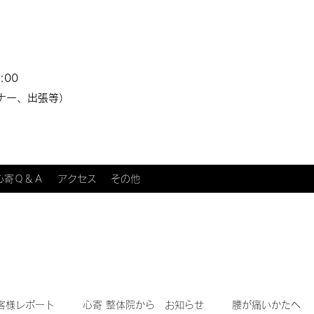
:00
ナー、出張等）
心寄Ｑ＆Ａ
アクセス
その他
客様レポート
心寄 整体院から お知らせ
腰が痛いかたへ