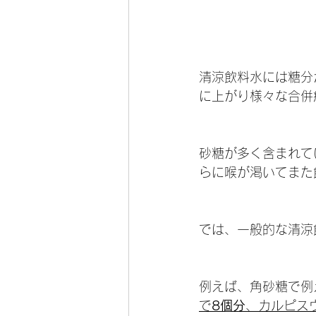
清涼飲料水には糖分
に上がり様々な合併
砂糖が多く含まれて
らに喉が渇いてまた
では、一般的な清涼
例えば、角砂糖で例え
で
8個分
、カルピス