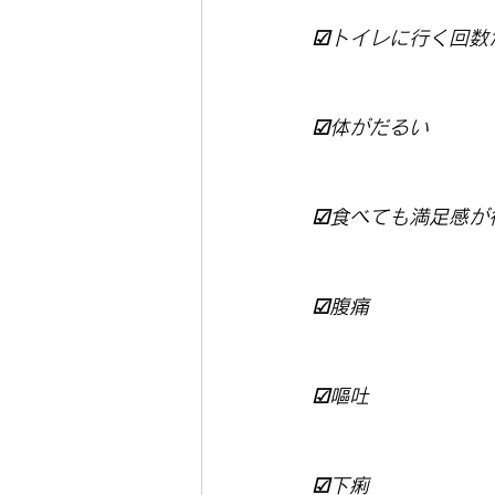
☑トイレに行く回数
☑体がだるい
☑食べても満足感が
☑腹痛
☑嘔吐
☑下痢