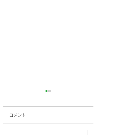
コメント
高血圧、最近の常