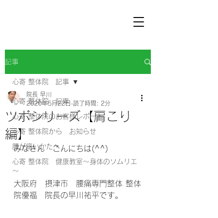
記事
心寄 整体院 記事
院長 早川
心寄 整体院 記事
2020年5月22日
読了時間: 2分
ツボシリーズ【肩こり
心寄 整体院のお客様レポート
編】
心寄 整体院から お知らせ
腰が痛いかたへ
みなさん　こんにちは(^^) 
心寄 整体院 健康教室～身体のソムリエ
～
大阪府　摂津市　腰痛専門整体 整体
院優福　院長の早川祐平です。