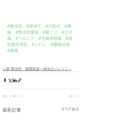
#整体院
#摂津市
#大阪府
#腰
痛
#整体院優福
#肩こり
#ひざ
痛
#ヘルニア
#坐骨神経痛
#脊
柱管狭窄症
#シビレ
#腰痛体操
#健康
心寄 整体院 健康教室～身体のソムリエ～
すべて表示
最新記事