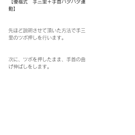
【優福式　手三里＋手首パタパタ運
動】
先ほど説明させて頂いた方法で手三
里のツボ押しを行います。
次に、ツボを押したまま、手首の曲
げ伸ばしをします。