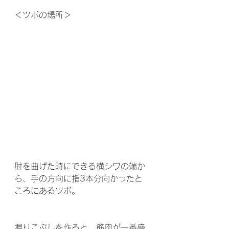
＜ツボの場所＞
肘を曲げた時にできる横シワの端か
ら、手の方向に指3本分向かったと
ころにあるツボ。
握りこぶしを作ると、筋肉が一番盛