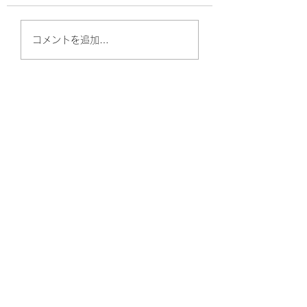
錆びた物は口にす
それ、長期間使い続け
コメントを追加…
るのは危険