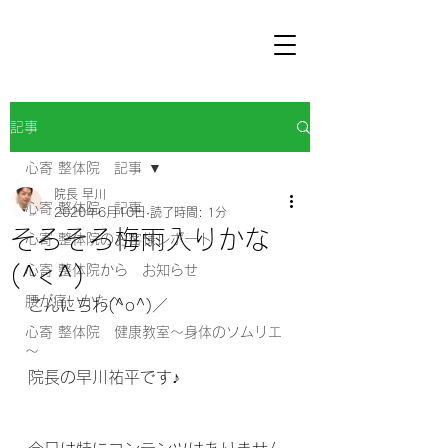
記事
心寄 整体院 記事
院長 早川
心寄 整体院 記事
2020年6月10日
読了時間: 1分
そろそろ梅雨入りかな
心寄 整体院のお客様レポート
(^<^)
心寄 整体院から お知らせ
腰が痛いかたへ
こんにちわ(^o^)／
心寄 整体院 健康教室～身体のソムリエ
～
院長の早川祐平です♪