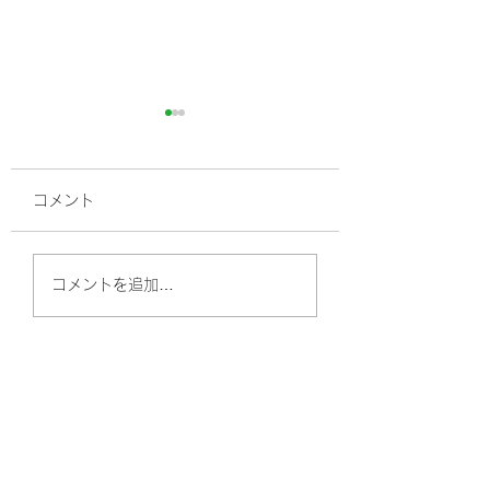
コメント
高血圧、最近の常
高血圧ってどうしたら
コメントを追加…
良いの？