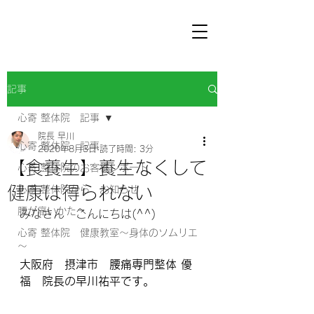
記事
心寄 整体院 記事
院長 早川
心寄 整体院 記事
2020年8月3日
読了時間: 3分
【食養生】養生なくして
心寄 整体院のお客様レポート
健康は得られない
心寄 整体院から お知らせ
腰が痛いかたへ
みなさん　こんにちは(^^) 
心寄 整体院 健康教室～身体のソムリエ
～
大阪府　摂津市　腰痛専門整体 優
福　院長の早川祐平です。