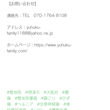
【お問い合わせ】
連絡先：TEL　070-1764-8108
アドレス：yuhuku-
family1188@yahoo.ne.jp
ホームページ：https://www.yuhuku-
family.com/
#整体院
#摂津市
#大阪府
#腰
痛
#整体院優福
#肩こり
#ひざ
痛
#ヘルニア
#坐骨神経痛
#脊
柱管狭窄症
#シビレ
#腰痛体操