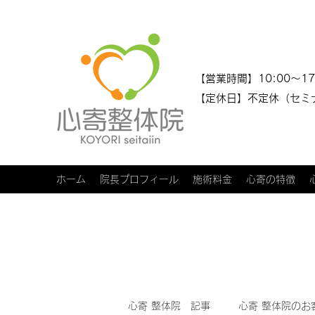
​​【営業時間】10:00～17
【定休日】不定休（セミ
ホーム
院長プロフィール
施術料金
心寄の特徴
心寄 整体院 記事
心寄 整体院のお