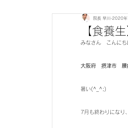
院長 早川
2020年
心寄 整体院 健康教室～身体のソ
【食養生
みなさん　こんにちは(
大阪府　摂津市　腰
暑い(^_^;)
7月も終わりになり