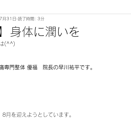
7月31日
読了時間: 3分
ムリエ～
】身体に潤いを
^^) 
痛専門整体 優福　院長の早川祐平です。
、8月を迎えようとしています。