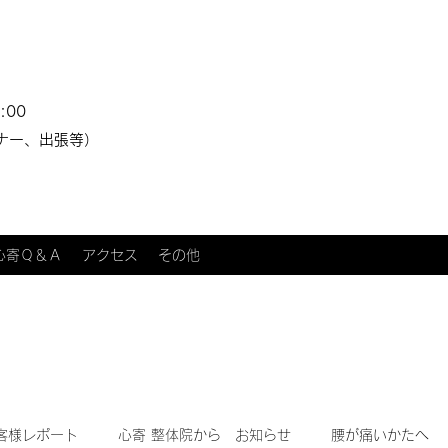
:00
ナー、出張等）
心寄Ｑ＆Ａ
アクセス
その他
客様レポート
心寄 整体院から お知らせ
腰が痛いかたへ