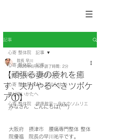
記事
心寄 整体院 記事
院長 早川
心寄 整体院 記事
2020年6月5日
読了時間: 2分
【頑張る妻の疲れを癒
心寄 整体院のお客様レポート
す、夫がやるべきツボケ
心寄 整体院から お知らせ
腰が痛いかたへ
ア①】
心寄 整体院 健康教室～身体のソムリエ
みなさん　こんにちは(^^) 
～
大阪府　摂津市　腰痛専門整体 整体
院優福　院長の早川祐平です。