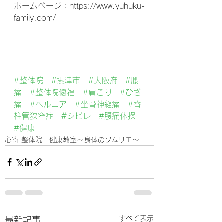
ホームページ：https://www.yuhuku-
family.com/
#整体院
#摂津市
#大阪府
#腰
痛
#整体院優福
#肩こり
#ひざ
痛
#ヘルニア
#坐骨神経痛
#脊
柱管狭窄症
#シビレ
#腰痛体操
#健康
心寄 整体院 健康教室～身体のソムリエ～
すべて表示
最新記事