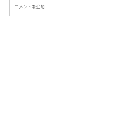
高血圧、最近の常
高血圧ってどうしたら
コメントを追加…
良いの？