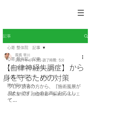
記事
心寄 整体院 記事
院長 早川
心寄 整体院 記事
2021年4月13日
読了時間: 5分
【自律神経失調症】から
心寄 整体院のお客様レポート
身を守るための対策
心寄 整体院から お知らせ
腰が痛いかたへ
ブログ読者の方から、『施術風景が
見たいです』とのお声にお応えし
心寄 整体院 健康教室～身体のソムリエ
～
て…