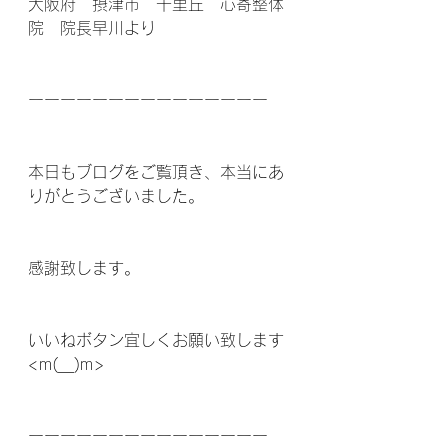
大阪府　摂津市　千里丘　心寄整体
院　院長早川より
ーーーーーーーーーーーーーーー
本日もブログをご覧頂き、本当にあ
りがとうございました。
感謝致します。
いいねボタン宜しくお願い致します
<m(__)m>
ーーーーーーーーーーーーーーー