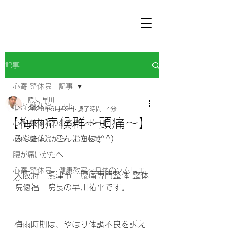
記事
心寄 整体院 記事
院長 早川
心寄 整体院 記事
2020年6月19日
読了時間: 4分
【梅雨症候群～頭痛～】
心寄 整体院のお客様レポート
みなさん　こんにちは(^^) 
心寄 整体院から お知らせ
腰が痛いかたへ
心寄 整体院 健康教室～身体のソムリエ
大阪府　摂津市　腰痛専門整体 整体
～
院優福　院長の早川祐平です。
梅雨時期は、やはり体調不良を訴え