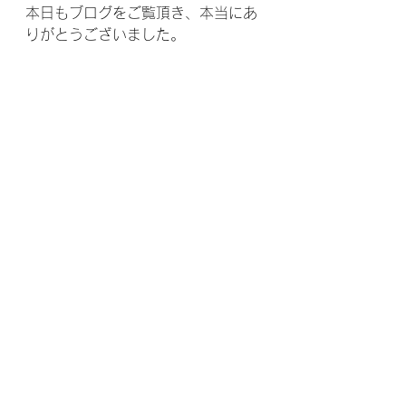
本日もブログをご覧頂き、本当にあ
りがとうございました。
【大阪府　摂津市　『腰の痛み』で
お悩みのあなたへ】
腰痛専門　整体院優福へお気軽にご
相談下さい。
どうか、当院へ連絡するのをためら
わないで下さい。
私はあなたのつらい腰痛を改善させ
て頂くために、ここに存在していま
す。