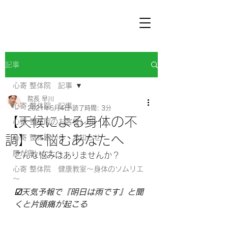
記事
心寄 整体院 記事
院長 早川
心寄 整体院 記事
2021年5月4日
読了時間: 3分
【天候による身体の不
心寄 整体院のお客様レポート
調】で悩むあなたへ
心寄 整体院から お知らせ
腰が痛いかたへ
こんな悩みはありませんか？
心寄 整体院 健康教室～身体のソムリエ
～
☑天気予報で『明日は雨です』と聞
くと片頭痛が起こる