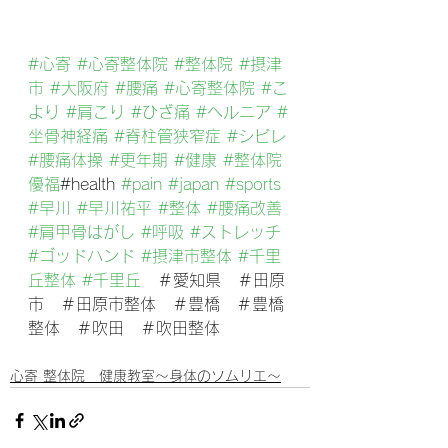
#心寄
#心寄整体院
#整体院
#摂津
市
#大阪府
#腰痛
#心寄整体院
#こ
より
#肩こり
#ひざ痛
#ヘルニア
#
坐骨神経痛
#脊柱管狭窄症
#シビレ
#腰痛体操
#更年期
#健康
#整体院
優福
#health 
#pain
#japan
#sports
#早川
#早川祐平
#整体
#腰痛改善
#肩甲骨はがし
#呼吸
#ストレッチ
#ゴッドハンド
#摂津市整体
#千里
丘整体
#千里丘
　＃愛知県　＃田原
市　＃田原市整体　＃豊橋　＃豊橋
整体　＃吹田　＃吹田整体
心寄 整体院 健康教室～身体のソムリエ～