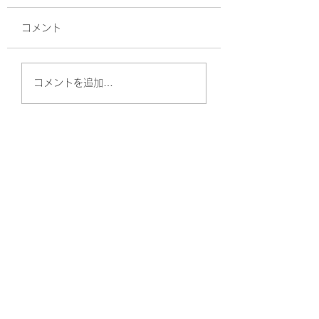
コメント
高血圧、最近の常
高血圧ってどうしたら
コメントを追加…
良いの？