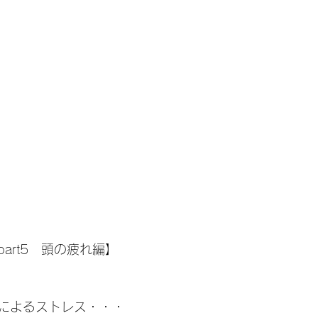
art5　頭の疲れ編】 
によるストレス・・・