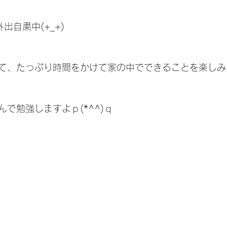
出自粛中(+_+)
て、たっぷり時間をかけて家の中でできることを楽しみ
で勉強しますよｐ(*^^)ｑ