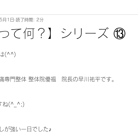
年5月1日
読了時間: 2分
ムリエ～
って何？】シリーズ ⑬
^^) 
痛専門整体 整体院優福　院長の早川祐平です。
(^_^;)
しが強い一日でした♪