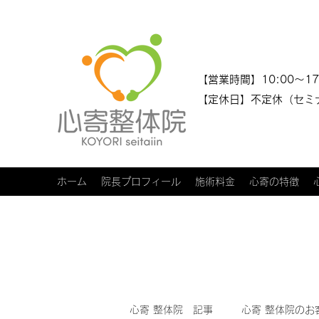
​​【営業時間】10:00～17
【定休日】不定休（セミ
ホーム
院長プロフィール
施術料金
心寄の特徴
心寄 整体院 記事
心寄 整体院のお