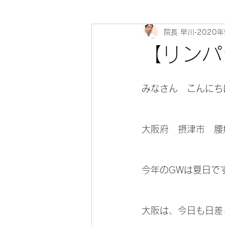
院長 早川
2020
心寄 整体院 健康教室～身体のソ
【リンパ
みなさん　こんにちは(
大阪府　摂津市　腰
今年のGWは夏日ですね
大阪は、今日も日差