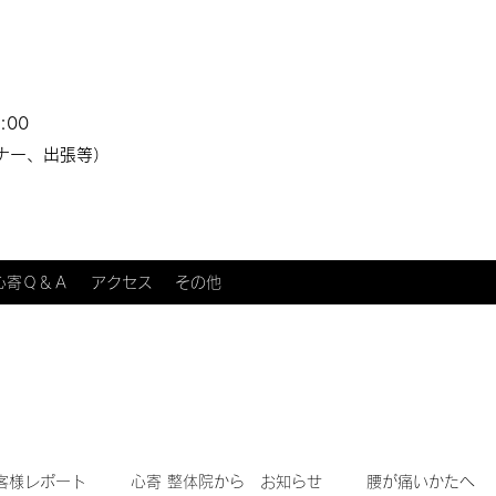
:00
ナー、出張等）
心寄Ｑ＆Ａ
アクセス
その他
客様レポート
心寄 整体院から お知らせ
腰が痛いかたへ