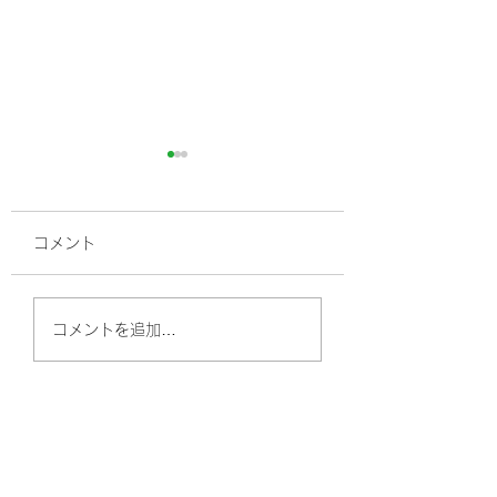
コメント
高血圧、最近の常
高血圧ってどうしたら
コメントを追加…
良いの？