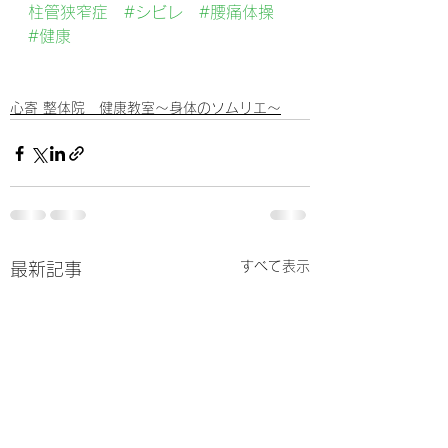
柱管狭窄症
#シビレ
#腰痛体操
#健康
心寄 整体院 健康教室～身体のソムリエ～
すべて表示
最新記事