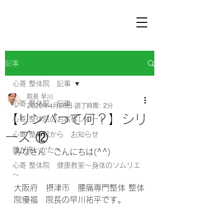
記事
心寄 整体院 記事
院長 早川
心寄 整体院 記事
2020年4月28日
読了時間: 2分
【リンパって何？】シリ
心寄 整体院のお客様レポート
ーズ ⑫
心寄 整体院から お知らせ
腰が痛いかたへ
みなさん　こんにちは(^^) 
心寄 整体院 健康教室～身体のソムリエ
～
大阪府　摂津市　腰痛専門整体 整体
院優福　院長の早川祐平です。