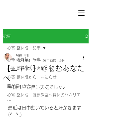
記事
心寄 整体院 記事
院長 早川
心寄 整体院 記事
2021年4月27日
読了時間: 4分
【ニキビ】で悩むあなた
心寄 整体院のお客様レポート
へ
心寄 整体院から お知らせ
腰が痛いかたへ
今日は一日良い天気でした♪
心寄 整体院 健康教室～身体のソムリエ
～
最近は日中動いていると汗かきます
(^_^;)