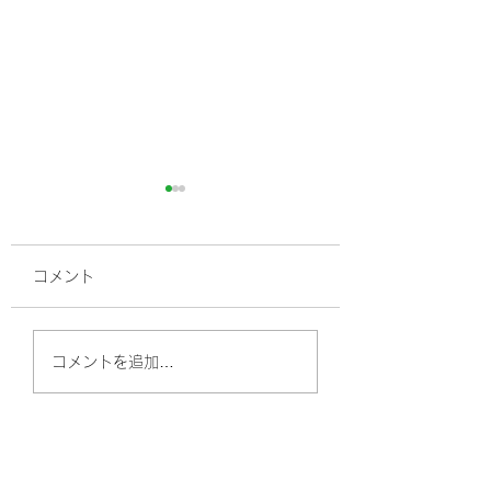
コメント
高血圧、最近の常
高血圧ってどうしたら
コメントを追加…
良いの？