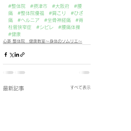
#整体院
#摂津市
#大阪府
#腰
痛
#整体院優福
#肩こり
#ひざ
痛
#ヘルニア
#坐骨神経痛
#脊
柱管狭窄症
#シビレ
#腰痛体操
#健康
心寄 整体院 健康教室～身体のソムリエ～
すべて表示
最新記事