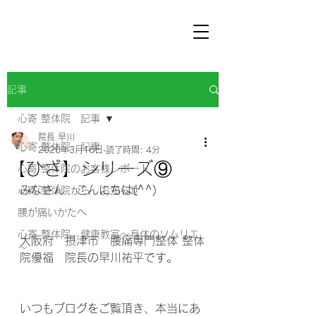
記事
心寄 整体院 記事
院長 早川
心寄 整体院 記事
2020年3月16日
読了時間: 4分
【ひざ】シリーズ⑨
心寄 整体院のお客様レポート
みなさん　こんにちは(^^) 
心寄 整体院から お知らせ
腰が痛いかたへ
心寄 整体院 健康教室～身体のソムリエ
大阪府　摂津市　腰痛専門整体 整体
～
院優福　院長の早川祐平です。
いつもブログをご覧頂き、本当にあ