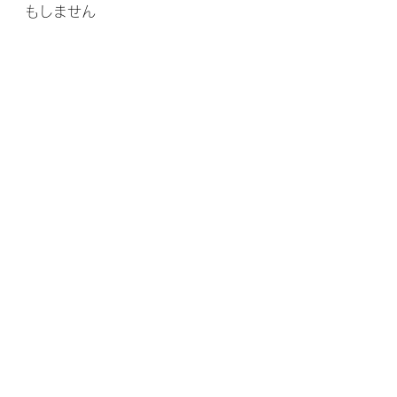
もしません 
しかし、大切なお客様のお膝に対し
て、サプリメントが及ぼす影響に関
して十分な説明をさせて頂きますの
で、どうするか選択する際のご参考
にはなるかと思います 
整体院優福　院長より
本日もブログをご覧頂き、本当にあ
りがとうございました。
【大阪府　摂津市　『腰の痛み』で
お悩みのあなたへ】