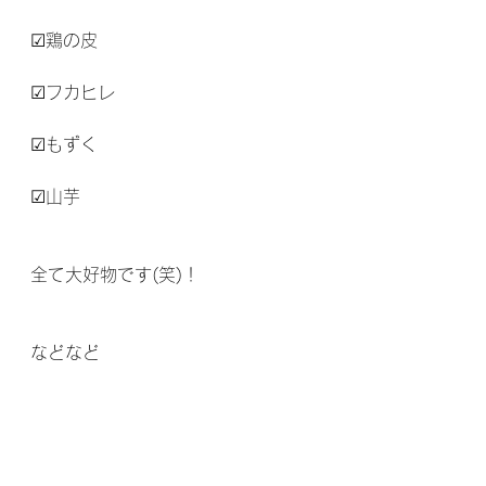
☑鶏の皮
☑フカヒレ
☑もずく
☑山芋
全て大好物です(笑)！
などなど