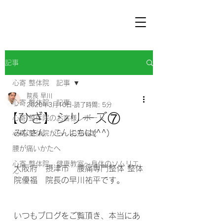
記事
心寄 整体院 記事
院長 早川
心寄 整体院 記事
2020年3月10日
読了時間: 5分
【ひざ】シリーズ⑦
心寄 整体院のお客様レポート
みなさん　こんにちは(^^) 
心寄 整体院から お知らせ
腰が痛いかたへ
心寄 整体院 健康教室～身体のソムリエ
大阪府　摂津市　腰痛専門整体 整体
～
院優福　院長の早川祐平です。
いつもブログをご覧頂き、本当にあ