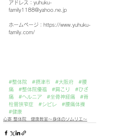
アドレス：yuhuku-
family1188@yahoo.ne.jp
ホームページ：https://www.yuhuku-
family.com/
#整体院
#摂津市
#大阪府
#腰
痛
#整体院優福
#肩こり
#ひざ
痛
#ヘルニア
#坐骨神経痛
#脊
柱管狭窄症
#シビレ
#腰痛体操
#健康
心寄 整体院 健康教室～身体のソムリエ～