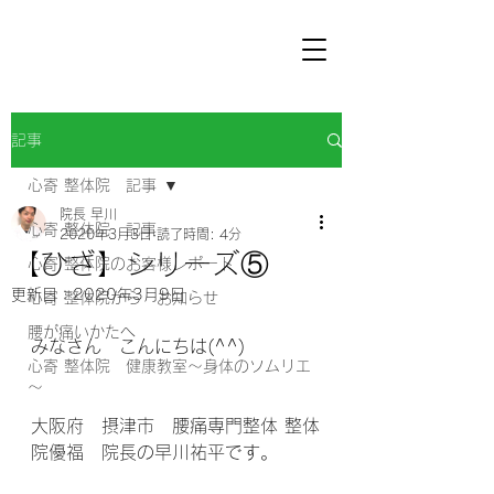
記事
心寄 整体院 記事
院長 早川
心寄 整体院 記事
2020年3月3日
読了時間: 4分
【ひざ】シリーズ⑤
心寄 整体院のお客様レポート
更新日：
2020年3月9日
心寄 整体院から お知らせ
腰が痛いかたへ
みなさん　こんにちは(^^) 
心寄 整体院 健康教室～身体のソムリエ
～
大阪府　摂津市　腰痛専門整体 整体
院優福　院長の早川祐平です。